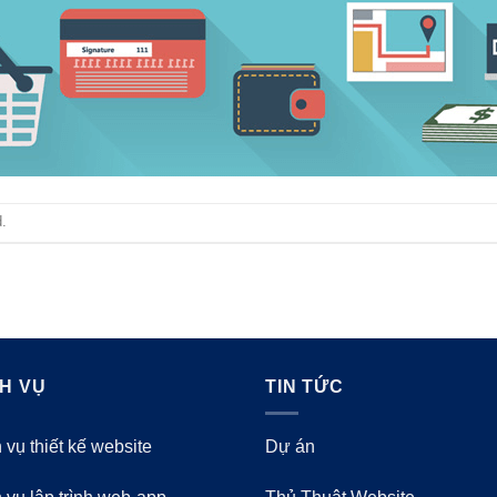
.
CH VỤ
TIN TỨC
 vụ thiết kế website
Dự án