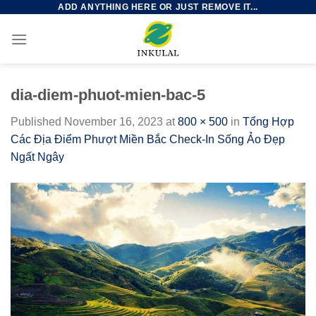
ADD ANYTHING HERE OR JUST REMOVE IT...
Skip
to
content
dia-diem-phuot-mien-bac-5
Published
November 16, 2023
at
800 × 500
in
Tổng Hợp
Các Địa Điểm Phượt Miền Bắc Check-In Sống Ảo Đẹp
Ngất Ngây