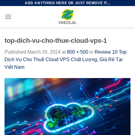
ADD ANYTHING HERE OR JUST REMOVE IT...
Skip
to
content
top-dich-vu-cho-thue-cloud-vps-1
Published
March 20, 2024
at
800 × 500
in
Review 10 Top
Dịch Vụ Cho Thuê Cloud VPS Chất Lượng, Giá Rẻ Tại
Việt Nam