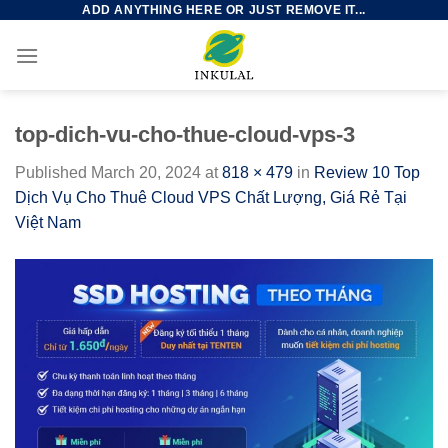
ADD ANYTHING HERE OR JUST REMOVE IT...
Skip
to
content
top-dich-vu-cho-thue-cloud-vps-3
Published
March 20, 2024
at
818 × 479
in
Review 10 Top
Dịch Vụ Cho Thuê Cloud VPS Chất Lượng, Giá Rẻ Tại
Việt Nam