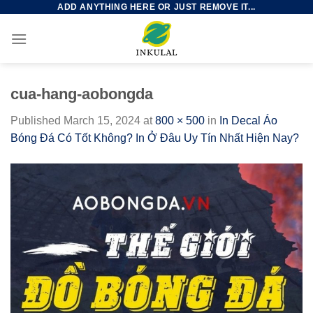
ADD ANYTHING HERE OR JUST REMOVE IT...
Skip
to
content
cua-hang-aobongda
Published
March 15, 2024
at
800 × 500
in
In Decal Áo
Bóng Đá Có Tốt Không? In Ở Đâu Uy Tín Nhất Hiện Nay?