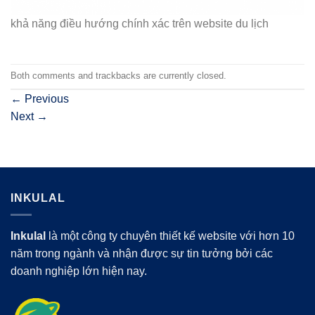
khả năng điều hướng chính xác trên website du lịch
Both comments and trackbacks are currently closed.
←
Previous
Next
→
INKULAL
Inkulal
là một công ty chuyên thiết kế website với hơn 10
năm trong ngành và nhận được sự tin tưởng bởi các
doanh nghiệp lớn hiện nay.