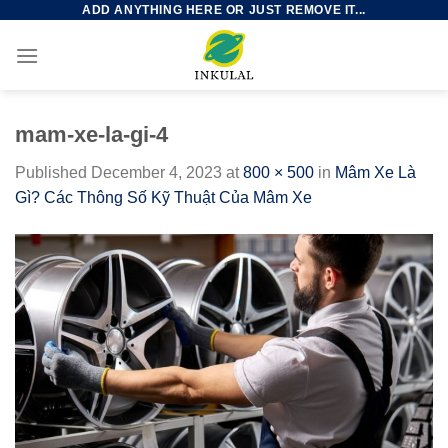
ADD ANYTHING HERE OR JUST REMOVE IT...
Skip
to
content
mam-xe-la-gi-4
Published
December 4, 2023
at
800 × 500
in
Mâm Xe Là
Gì? Các Thông Số Kỹ Thuật Của Mâm Xe