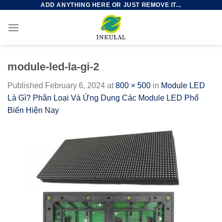
ADD ANYTHING HERE OR JUST REMOVE IT...
Skip
to
content
module-led-la-gi-2
Published
February 6, 2024
at
800 × 500
in
Module LED
Là Gì? Phân Loại Và Ứng Dụng Các Module LED Phổ
Biến Hiện Nay