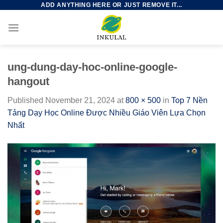
ADD ANYTHING HERE OR JUST REMOVE IT...
Skip
to
content
ung-dung-day-hoc-online-google-
hangout
Published
November 21, 2024
at
800 × 500
in
Top 7 Nền
Tảng Dạy Học Online Được Nhiều Giáo Viên Lựa Chọn
Nhất