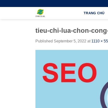
Skip
to
TRANG CHỦ
content
tieu-chi-lua-chon-cong-
Published
September 5, 2022
at
1110 × 5