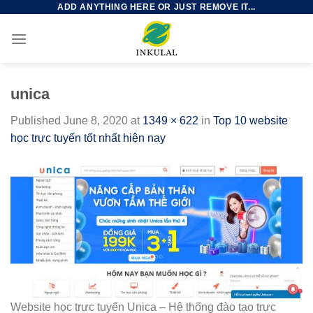
ADD ANYTHING HERE OR JUST REMOVE IT...
Skip
to
content
unica
Published
June 8, 2020
at
1349 × 622
in
Top 10 website
học trực tuyến tốt nhất hiện nay
Website học trực tuyến Unica – Hệ thống đào tạo trực