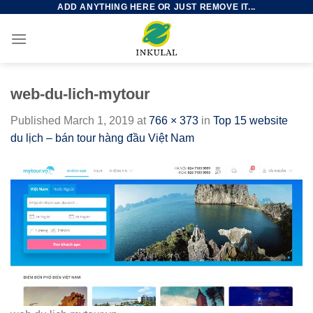
ADD ANYTHING HERE OR JUST REMOVE IT...
Skip
to
content
web-du-lich-mytour
Published
March 1, 2019
at
766 × 373
in
Top 15 website
du lịch – bán tour hàng đầu Việt Nam