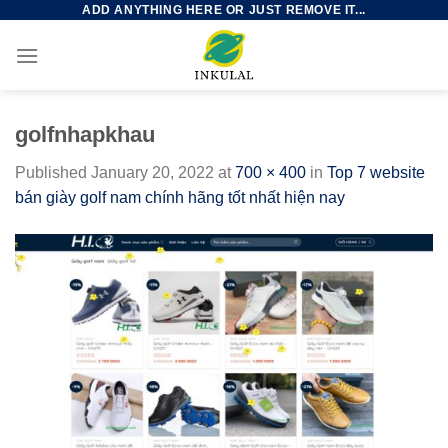
ADD ANYTHING HERE OR JUST REMOVE IT...
Skip
to
content
golfnhapkhau
Published
January 20, 2022
at
700 × 400
in
Top 7 website
bán giày golf nam chính hãng tốt nhất hiện nay