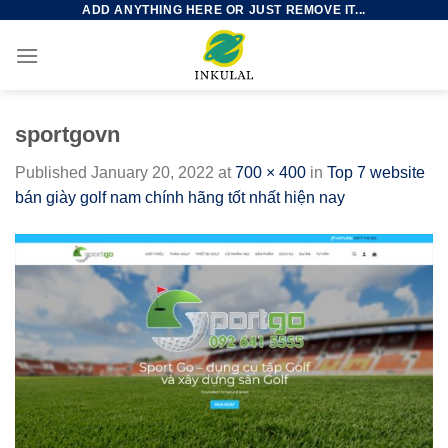
ADD ANYTHING HERE OR JUST REMOVE IT...
Skip
to
content
sportgovn
Published
January 20, 2022
at
700 × 400
in
Top 7 website
bán giày golf nam chính hãng tốt nhất hiện nay