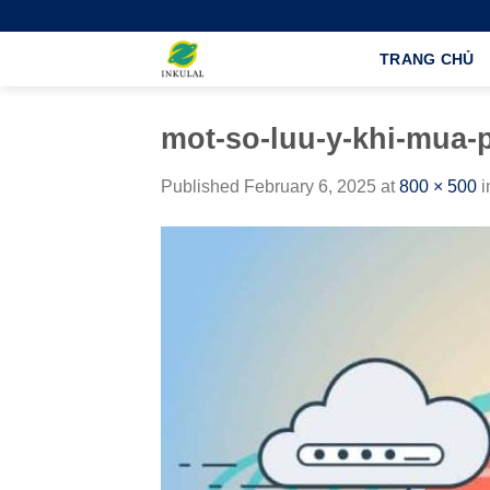
Skip
to
TRANG CHỦ
content
mot-so-luu-y-khi-mua
Published
February 6, 2025
at
800 × 500
i