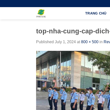
Skip
to
TRANG CHỦ
content
top-nha-cung-cap-dich-
Published
July 1, 2024
at
800 × 500
in
Rev