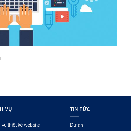
.
CH VỤ
TIN TỨC
 vụ thiết kế website
Dự án