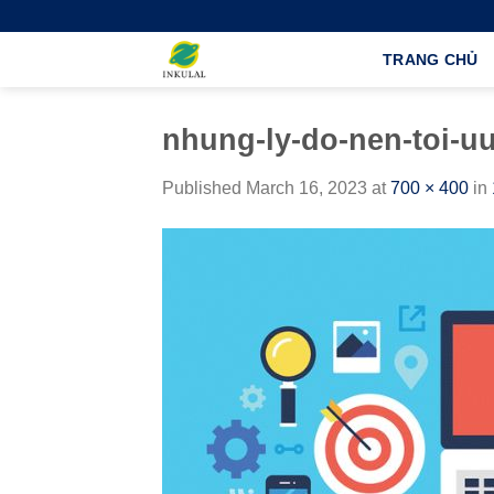
Skip
to
TRANG CHỦ
content
nhung-ly-do-nen-toi-u
Published
March 16, 2023
at
700 × 400
in