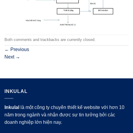
Both comments and trackbacks are currently closed.
←
Previous
Next
→
INKULAL
Inkulal
là một công ty chuyên thiết kế website với hơn 10
năm trong ngành và nhận được sự tin tưởng bởi các
doanh nghiệp lớn hiện nay.