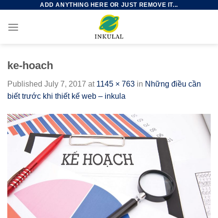
ADD ANYTHING HERE OR JUST REMOVE IT...
Skip
to
content
ke-hoach
Published
July 7, 2017
at
1145 × 763
in
Những điều cần
biết trước khi thiết kế web – inkula