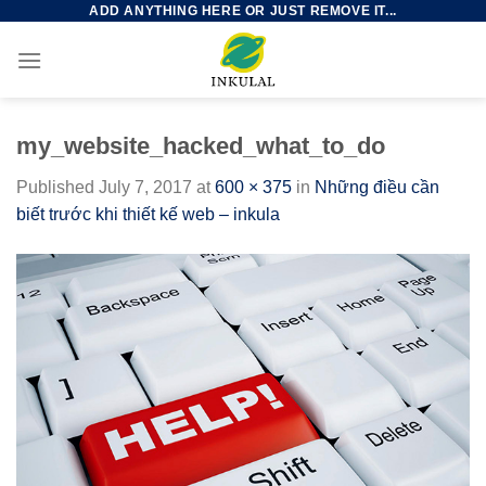
ADD ANYTHING HERE OR JUST REMOVE IT...
Skip
to
content
my_website_hacked_what_to_do
Published
July 7, 2017
at
600 × 375
in
Những điều cần
biết trước khi thiết kế web – inkula