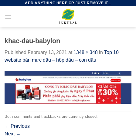
ADD ANYTHING HERE OR JUST REMOVE IT...
Skip
to
content
khac-dau-babylon
Published
February 13, 2021
at
1348 × 348
in
Top 10
website bán mực dấu – hộp dấu – con dấu
Both comments and trackbacks are currently closed.
←
Previous
Next
→