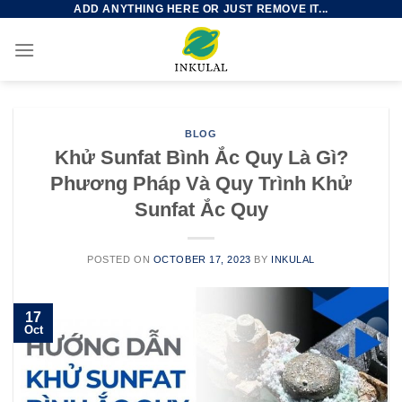
ADD ANYTHING HERE OR JUST REMOVE IT...
Skip
to
content
BLOG
Khử Sunfat Bình Ắc Quy Là Gì?
Phương Pháp Và Quy Trình Khử
Sunfat Ắc Quy
POSTED ON
OCTOBER 17, 2023
BY
INKULAL
17
Oct