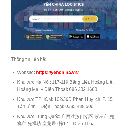
Thông tin liên hệ:
Website:
https://yenchina.vn/
Khu vực Hà Nội: 117-119 Bằng Liệt, Hoàng Liệt,
Hoàng Mai – Điện Thoại: 096 232 1688
Khu vực TPHCM: 102/36D Phan Huy Ích, P. 15,
Tân Bình – Điện Thoại: 0395 488 506
Khu vực Trung Quốc: 广西壮族自治区 崇左市 凭
祥市 凭祥镇 皇龙居7栋17 – Điện Thoại: