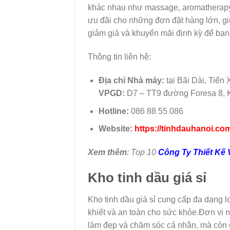
khác nhau như massage, aromatherapy,
ưu đãi cho những đơn đặt hàng lớn, gi
giảm giá và khuyến mãi định kỳ để bạn 
Thông tin liên hệ:
Địa chỉ
Nhà máy:
tại Bãi Dài, Tiến 
VPGD:
D7 – TT9 đường Foresa 8, 
Hotline:
086 88 55 086
Website:
https://tinhdauhanoi.co
Xem thêm
: Top 10
Công Ty Thiết Kế 
Kho tinh dầu giá sỉ
Kho tinh dầu giá sỉ cung cấp đa dạng lo
khiết và an toàn cho sức khỏe.Đơn vị n
làm đẹp và chăm sóc cá nhân, mà còn c