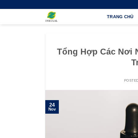
Skip
to
TRANG CHỦ
content
Tổng Hợp Các Nơi N
T
POSTE
24
Nov